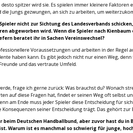
desto spitzer wird sie. Es spielen immer kleinere Faktoren 
 die Jungs gezwungen, an sich zu arbeiten, um weiterzuk
Spieler nicht zur Sichtung des Landesverbands schicken, 
ren abgeworben wird. Wenn die Spieler nach Kienbaum
iefern beratet ihr in Sachen Vereinswechsel?
fessionellere Voraussetzungen und arbeiten in der Regel a
nte haben kann. Es gibt jedoch nicht nur einen Weg, denn v
 Freunde und das vertraute Umfeld.
rde, frage ich gerne zurück: Was brauchst du? Wonach stre
en auf diese Fragen hat, findet er seinen Weg oft selbst und
enn am Ende muss jeder Spieler diese Entscheidung für sich t
ie Konsequenzen seiner Entscheidung trägt. Das gehört zur 
ner beim Deutschen Handballbund, aber zuvor hast du in
ist. Warum ist es manchmal so schwierig für junge, hoch