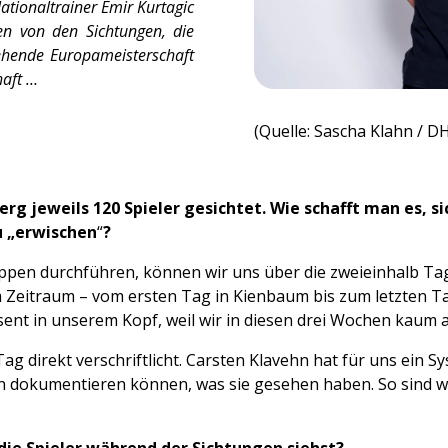
ationaltrainer Emir Kurtagic
ken von den Sichtungen, die
ehende Europameisterschaft
haft …
(Quelle: Sascha Klahn / D
rg jeweils 120 Spieler gesichtet. Wie schafft man es, sich
u „erwischen
“
?
uppen durchführen, können wir uns über die zweieinhalb Tage
Zeitraum – vom ersten Tag in Kienbaum bis zum letzten Tag
äsent in unserem Kopf, weil wir in diesen drei Wochen kau
g direkt verschriftlicht. Carsten Klavehn hat für uns ein 
ten dokumentieren können, was sie gesehen haben. So sind wi