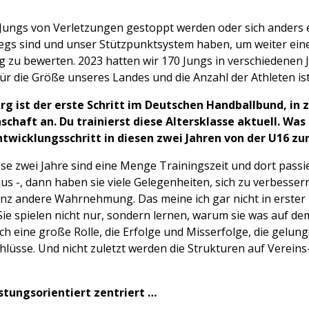
l Jungs von Verletzungen gestoppt werden oder sich anders e
rwegs sind und unser Stützpunktsystem haben, um weiter ein
ng zu bewerten. 2023 hatten wir 170 Jungs in verschiedene
r die Größe unseres Landes und die Anzahl der Athleten ist 
rg ist der erste Schritt im Deutschen Handballbund, in
schaft an. Du trainierst diese Altersklasse aktuell. W
twicklungsschritt in diesen zwei Jahren von der U16 zu
ese zwei Jahre sind eine Menge Trainingszeit und dort passier
aus -, dann haben sie viele Gelegenheiten, sich zu verbesser
 ganz andere Wahrnehmung. Das meine ich gar nicht in erster
. Sie spielen nicht nur, sondern lernen, warum sie was auf d
uch eine große Rolle, die Erfolge und Misserfolge, die gel
Schlüsse. Und nicht zuletzt werden die Strukturen auf Verei
istungsorientiert zentriert …