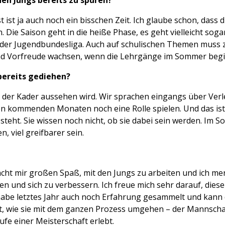
den Jungs bereits zu spüren?
st ist ja auch noch ein bisschen Zeit. Ich glaube schon, dass 
. Die Saison geht in die heiße Phase, es geht vielleicht sog
n der Jugendbundesliga. Auch auf schulischen Themen muss
d Vorfreude wachsen, wenn die Lehrgänge im Sommer begi
 bereits gediehen?
wie der Kader aussehen wird. Wir sprachen eingangs über Ve
den kommenden Monaten noch eine Rolle spielen. Und das ist
steht. Sie wissen noch nicht, ob sie dabei sein werden. Im 
n, viel greifbarer sein.
acht mir großen Spaß, mit den Jungs zu arbeiten und ich mer
iten und sich zu verbessern. Ich freue mich sehr darauf, die
 habe letztes Jahr auch noch Erfahrung gesammelt und kann 
nnt, wie sie mit dem ganzen Prozess umgehen – der Mannscha
fe einer Meisterschaft erlebt.