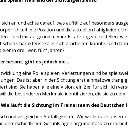
die Spieler während der Sichtungen siehst?
ür sich an und achte darauf, was auffällt; auf besonders au
 Körperlichkeit, die Position und die aktuellen Fähigkeiten. 
erfen – und mit aufgrund meiner Erfahrung vorzustellen, wie
tischen Charakteristika er sich erarbeiten könnte. Und dann
eler in drei, vier, fünf Jahren?
er betont, gibt es jedoch nie …
ntwicklung eine Rolle spielen. Verletzungen sind beispielswe
Jungen. Das ist aber in der Sichtung erst einmal zweitrangig
ert sind. Sie haben alle eine Vision, ein Ziel für sich. Ich ve
will die besonderen Merkmale identifizieren, die sie zu dem
: Wie läuft die Sichtung im Trainerteam des Deutschen
usch und vergleichen Auffälligkeiten. Wir wollen von unsere
die unterschiedlichen Gefühlslagen argumentativ zu erarbei